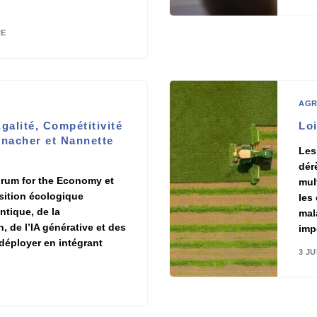
RE
AGR
Égalité, Compétitivité
Loi
unacher et Nannette
Les
dér
rum for the Economy et
mul
nsition écologique
les
ntique, de la
mal
, de l’IA générative et des
imp
 déployer en intégrant
3 JU