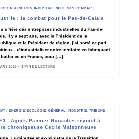
CIRCONSCRIPTION
,
INDUSTRIE
,
NOTE MES COMBATS
ustrie : le combat pour le Pas-de-Calais
suis fière des entreprises industrielles du Pas-de-
is. Il y a sept ans, avec le Président de la
ublique et le Président de région, j’ai porté ce pari
tieux : réindustrialiser notre territoire en fabriquant
 batteries en France, pour […]
MARS 2026
1 MIN DE LECTURE
MAT / ENERGIE
,
ECOLOGIE
,
GÉNÉRAL
,
INDUSTRIE
,
TRIBUNE
E3 : Agnès Pannier-Runacher répond à
tre chroniqueuse Cécile Maisonneuve
bune. La députée et ex-ministre de la Transition