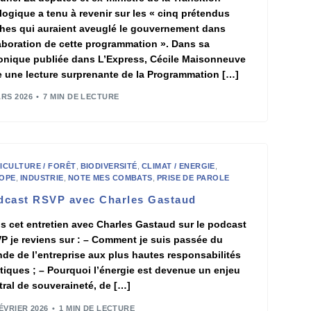
logique a tenu à revenir sur les « cinq prétendus
hes qui auraient aveuglé le gouvernement dans
laboration de cette programmation ». Dans sa
onique publiée dans L’Express, Cécile Maisonneuve
re une lecture surprenante de la Programmation […]
ARS 2026
7 MIN DE LECTURE
ICULTURE / FORÊT
,
BIODIVERSITÉ
,
CLIMAT / ENERGIE
,
OPE
,
INDUSTRIE
,
NOTE MES COMBATS
,
PRISE DE PAROLE
dcast RSVP avec Charles Gastaud
s cet entretien avec Charles Gastaud sur le podcast
P je reviens sur : – Comment je suis passée du
de de l’entreprise aux plus hautes responsabilités
itiques ; – Pourquoi l’énergie est devenue un enjeu
tral de souveraineté, de […]
ÉVRIER 2026
1 MIN DE LECTURE