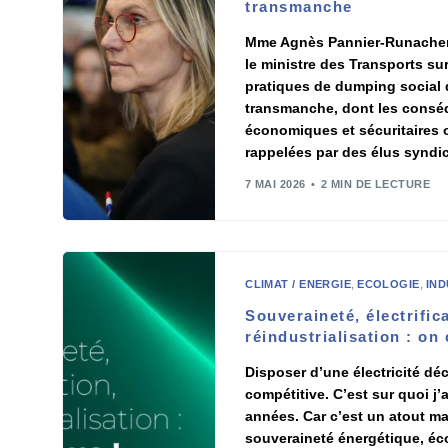
transmanche
Mme Agnès Pannier-Runacher a
le ministre des Transports su
pratiques de dumping social 
transmanche, dont les consé
économiques et sécuritaires 
rappelées par des élus syndi
7 MAI 2026
2 MIN DE LECTURE
CLIMAT / ENERGIE
,
ECOLOGIE
,
IND
Souveraineté, électrific
réindustrialisation : on
Disposer d’une électricité d
compétitive. C’est sur quoi j’a
années. Car c’est un atout ma
souveraineté énergétique, éco