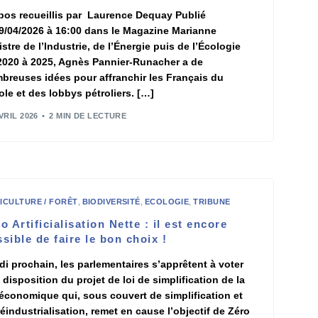
pos recueillis par Laurence Dequay Publié
29/04/2026 à 16:00 dans le Magazine Marianne
istre de l’Industrie, de l’Énergie puis de l’Écologie
2020 à 2025, Agnès Pannier-Runacher a de
breuses idées pour affranchir les Français du
ole et des lobbys pétroliers. […]
VRIL 2026
2 MIN DE LECTURE
ICULTURE / FORÊT
,
BIODIVERSITÉ
,
ECOLOGIE
,
TRIBUNE
o Artificialisation Nette : il est encore
sible de faire le bon choix !
di prochain, les parlementaires s’apprêtent à voter
 disposition du projet de loi de simplification de la
 économique qui, sous couvert de simplification et
réindustrialisation, remet en cause l’objectif de Zéro