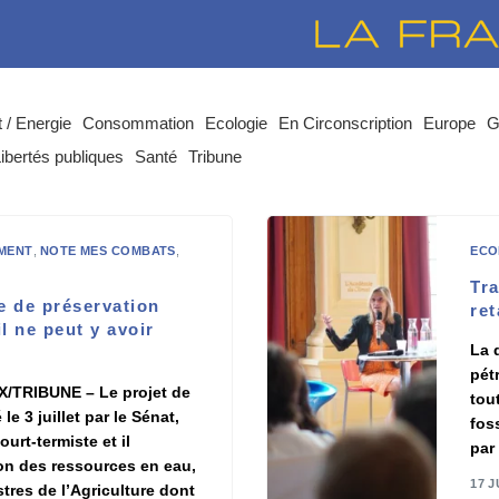
 / Energie
Consommation
Ecologie
En Circonscription
Europe
G
ibertés publiques
Santé
Tribune
MENT
,
NOTE MES COMBATS
,
ECO
Tra
e de préservation
ret
l ne peut y avoir
La 
pét
X/TRIBUNE – Le projet de
tou
le 3 juillet par le Sénat,
fos
ourt-termiste et il
par
ion des ressources en eau,
17 J
tres de l’Agriculture dont