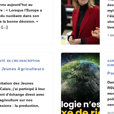
onnu aujourd’hui au
éco
e : « Lorsque l’Europe a
myt
rt du nucléaire dans son
l’é
as la bonne décision. »
chr
u […]
liv
E
7 M
SITÉ
,
EN CIRCONSCRIPTION
AGR
EUR
 Jeunes Agriculteurs
Po
Dan
nvitation des Jeunes
RSV
lais, j’ai participé à leur
mon
nt d’échange direct avec
pol
’agriculture sur nos
cen
ssions : la production,
25 F