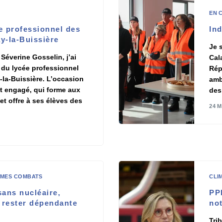
EN 
e professionnel des
Ind
y-la-Buissière
Je 
 Séverine Gosselin, j’ai
Cala
 du lycée professionnel
Rép
-la-Buissière. L’occasion
ambi
t engagé, qui forme aux
des
et offre à ses élèves des
24 
E
 MES COMBATS
CLI
sans nucléaire,
PP
 rester dépendante
no
Tri