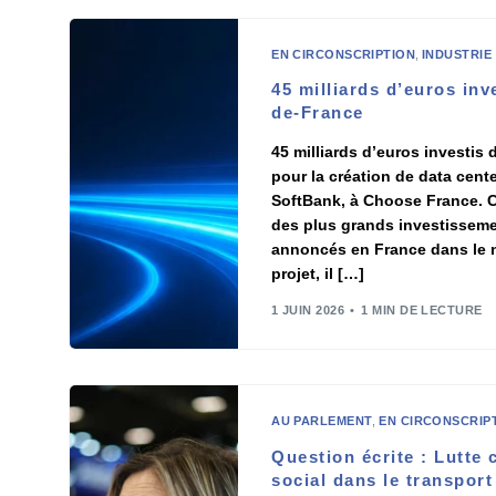
EN CIRCONSCRIPTION
,
INDUSTRIE
45 milliards d’euros inv
de-France
45 milliards d’euros investis
pour la création de data cent
SoftBank, à Choose France. C
des plus grands investisseme
annoncés en France dans le n
projet, il […]
1 JUIN 2026
1 MIN DE LECTURE
AU PARLEMENT
,
EN CIRCONSCRIP
Question écrite : Lutte
social dans le transport