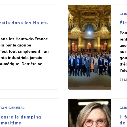
CLI
estis dans les Hauts-
Éle
Pou
 dans les Hauts-de-France
ren
ers par le groupe
accé
’est tout simplement l’un
aux
nts industriels jamais
gou
umérique. Derrière ce
d’él
l’él
26 M
TION
,
GÉNÉRAL
CLI
 contre le dumping
Il 
 maritime
de