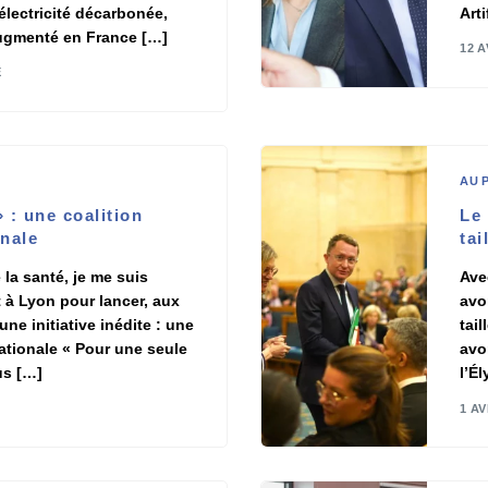
électricité décarbonée,
Arti
augmenté en France […]
12 A
E
AU 
 : une coalition
Le
onale
tai
la santé, je me suis
Ave
à Lyon pour lancer, aux
avo
ne initiative inédite : une
tai
nationale « Pour une seule
avo
us […]
l’É
1 AV