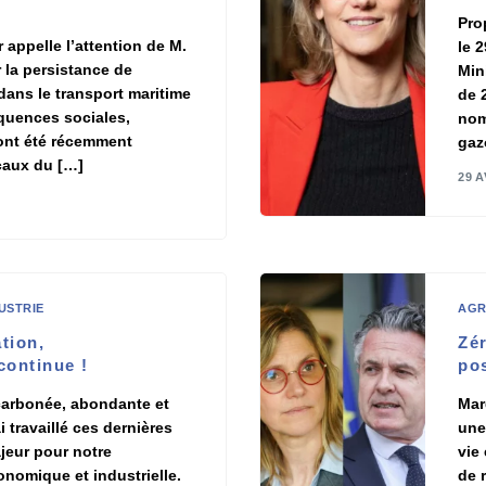
Pro
ppelle l’attention de M.
le 
r la persistance de
Min
dans le transport maritime
de 
quences sociales,
nom
ont été récemment
gaz
caux du […]
29 A
USTRIE
AGR
ation,
Zér
 continue !
pos
écarbonée, abondante et
Mar
i travaillé ces dernières
une
jeur pour notre
vie
nomique et industrielle.
de 