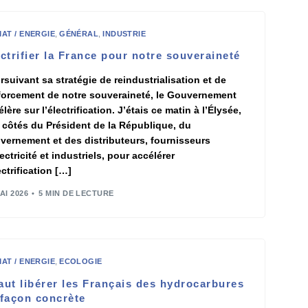
MAT / ENERGIE
,
GÉNÉRAL
,
INDUSTRIE
ctrifier la France pour notre souveraineté
rsuivant sa stratégie de reindustrialisation et de
forcement de notre souveraineté, le Gouvernement
lère sur l’électrification. J’étais ce matin à l’Élysée,
 côtés du Président de la République, du
vernement et des distributeurs, fournisseurs
ectricité et industriels, pour accélérer
ectrification […]
AI 2026
5 MIN DE LECTURE
MAT / ENERGIE
,
ECOLOGIE
faut libérer les Français des hydrocarbures
 façon concrète