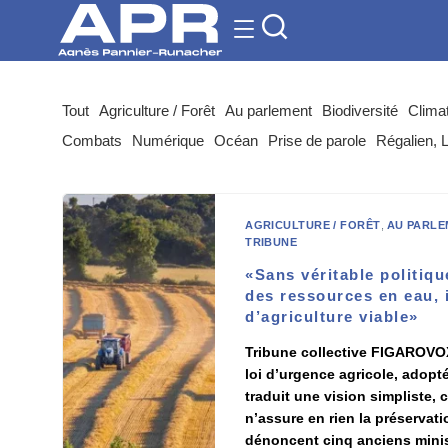
Tout
Agriculture / Forêt
Au parlement
Biodiversité
Climat
Combats
Numérique
Océan
Prise de parole
Régalien, L
AGRICULTURE / FORÊT
,
AU PARLE
TRIBUNE
«Sans véritable politiqu
des ressources en eau, i
d’agriculture viable»
Tribune collective FIGAROVO
loi d’urgence agricole, adopté 
traduit une vision simpliste, c
n’assure en rien la préservat
dénoncent cinq anciens minis