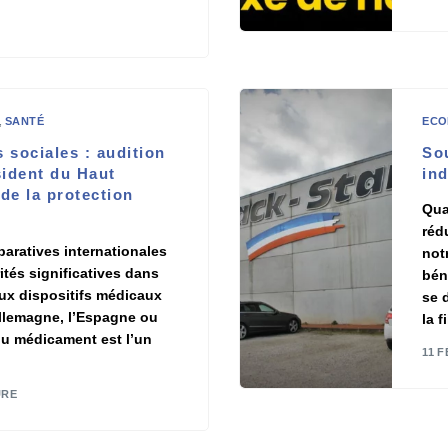
,
SANTÉ
ECO
 sociales : audition
So
ident du Haut
ind
de la protection
Qua
réd
aratives internationales
not
ités significatives dans
bén
ux dispositifs médicaux
se 
Allemagne, l’Espagne ou
la f
ix du médicament est l’un
11 F
URE