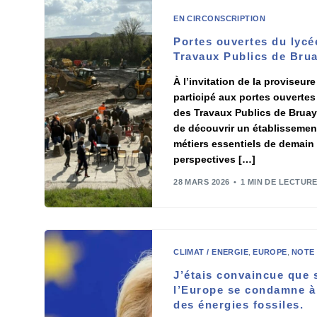
EN CIRCONSCRIPTION
Portes ouvertes du lycé
Travaux Publics de Brua
À l’invitation de la proviseure
participé aux portes ouvertes
des Travaux Publics de Bruay
de découvrir un établissemen
métiers essentiels de demain 
perspectives […]
28 MARS 2026
1 MIN DE LECTUR
CLIMAT / ENERGIE
,
EUROPE
,
NOTE
J’étais convaincue que 
l’Europe se condamne à
des énergies fossiles.