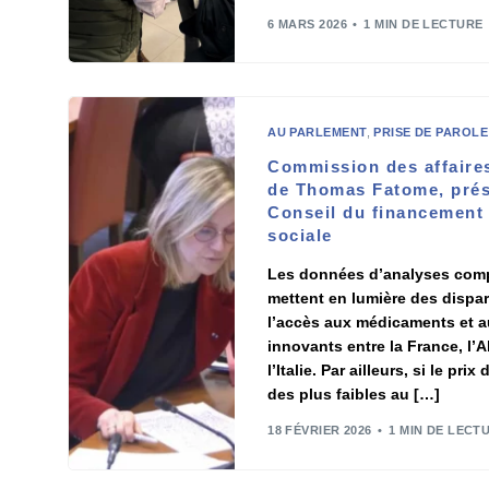
6 MARS 2026
1 MIN DE LECTURE
AU PARLEMENT
,
PRISE DE PAROLE
Commission des affaires
de Thomas Fatome, prés
Conseil du financement 
sociale
Les données d’analyses comp
mettent en lumière des dispar
l’accès aux médicaments et a
innovants entre la France, l’
l’Italie. Par ailleurs, si le pr
des plus faibles au […]
18 FÉVRIER 2026
1 MIN DE LECT