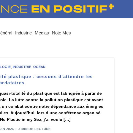
énéral
Industrie
Medias
Note Mes
LOGIE
,
INDUSTRIE
,
OCÉAN
ité plastique : cessons d’attendre les
ardataires
quasi-totalité du plastique est fabriquée à partir de
role. La lutte contre la pollution plastique est avant
t un combat contre notre dépendance aux énergies
siles. Aujourd’hui, lors d’une conférence organisé
 No Plastic in my Sea, j’ai voulu […]
UIN 2026
3 MIN DE LECTURE