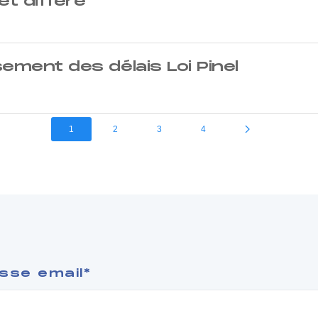
t différé
sement des délais Loi Pinel
1
2
3
4
sse email*