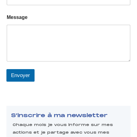
R
Message
a
i
s
o
n
*
*
Envoyer
S’inscrire à ma newsletter
Chaque mois je vous informe sur mes
actions et je partage avec vous mes