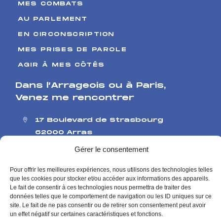
MES COMBATS
AU PARLEMENT
EN CIRCONSCRIPTION
MES PRISES DE PAROLE
AGIR À MES CÔTÉS
Dans l’Arrageois ou à Paris
,
Venez me rencontrer
17 Boulevard de Strasbourg
62000 Arras
126 rue de l’Université
Gérer le consentement
75007 Paris
Me contacter
Pour offrir les meilleures expériences, nous utilisons des technologies telles
que les cookies pour stocker et/ou accéder aux informations des appareils.
Contact presse
Le fait de consentir à ces technologies nous permettra de traiter des
données telles que le comportement de navigation ou les ID uniques sur ce
site. Le fait de ne pas consentir ou de retirer son consentement peut avoir
Mentions Légales
Politique de Confidentialité
un effet négatif sur certaines caractéristiques et fonctions.