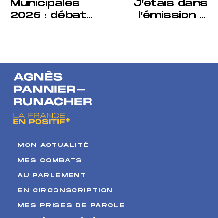
Municipales
J’étais dans
2026 : débat
l’émission «
au 20h de
Tout est
France 2
politique » sur
Franceinfo TV
MON ACTUALITÉ
MES COMBATS
AU PARLEMENT
EN CIRCONSCRIPTION
MES PRISES DE PAROLE