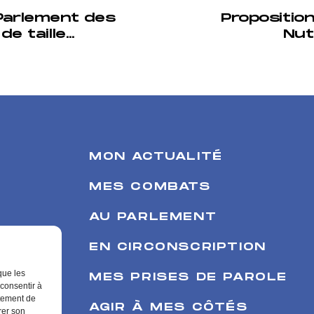
Parlement des
Proposition
de taille
Nut
re
MON ACTUALITÉ
MES COMBATS
AU PARLEMENT
EN CIRCONSCRIPTION
que les
MES PRISES DE PAROLE
 consentir à
rtement de
AGIR À MES CÔTÉS
rer son