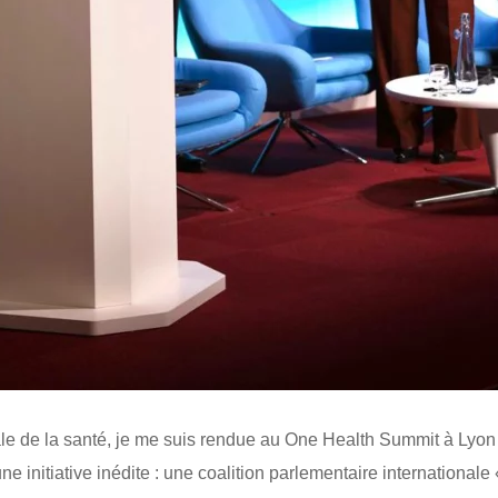
e de la santé, je me suis rendue au One Health Summit à Lyon 
e initiative inédite : une coalition parlementaire international