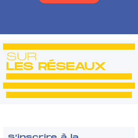
SUR
LES R
É
SEAUX
S’inscrire à la