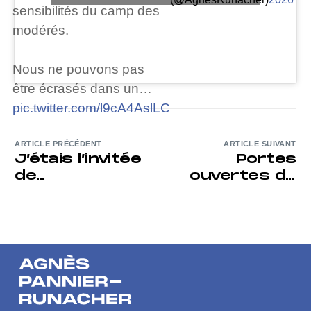
sensibilités du camp des
modérés.
Nous ne pouvons pas
être écrasés dans un…
pic.twitter.com/l9cA4AslLC
ARTICLE PRÉCÉDENT
ARTICLE SUIVANT
J’étais l’invitée
Portes
de
ouvertes du
Thinkerview
lycée
professionnel
des Travaux
Publics de
Bruay-la-
Buissière