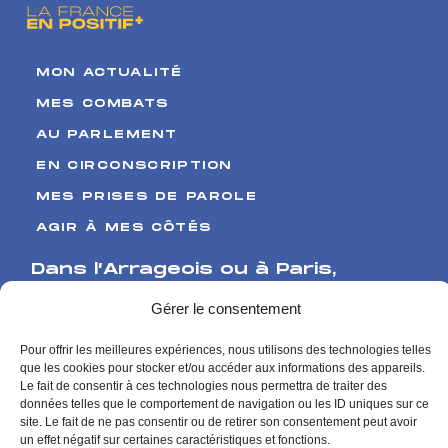
MON ACTUALITÉ
MES COMBATS
AU PARLEMENT
EN CIRCONSCRIPTION
MES PRISES DE PAROLE
AGIR À MES CÔTÉS
Dans l’Arrageois ou à Paris
,
Venez me rencontrer
Gérer le consentement
17 Boulevard de Strasbourg
Pour offrir les meilleures expériences, nous utilisons des technologies telles
62000 Arras
que les cookies pour stocker et/ou accéder aux informations des appareils.
Le fait de consentir à ces technologies nous permettra de traiter des
126 rue de l’Université
données telles que le comportement de navigation ou les ID uniques sur ce
75007 Paris
site. Le fait de ne pas consentir ou de retirer son consentement peut avoir
Me contacter
un effet négatif sur certaines caractéristiques et fonctions.