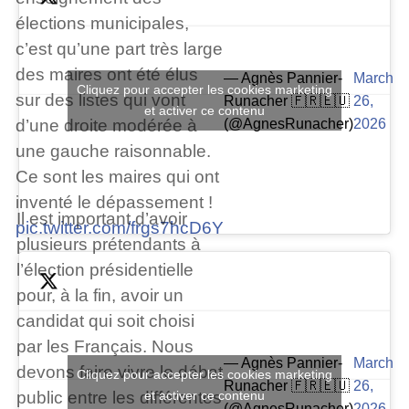
élections municipales,
c’est qu’une part très large
des maires ont été élus
— Agnès Pannier-
March
Cliquez pour accepter les cookies marketing
sur des listes qui vont
Runacher 🇫🇷🇪🇺
26,
et activer ce contenu
(@AgnesRunacher)
2026
d’une droite modérée à
une gauche raisonnable.
Ce sont les maires qui ont
inventé le dépassement !
Il est important d’avoir
pic.twitter.com/frgs7hcD6Y
plusieurs prétendants à
l’élection présidentielle
pour, à la fin, avoir un
candidat qui soit choisi
par les Français. Nous
— Agnès Pannier-
March
devons faire vivre le débat
Cliquez pour accepter les cookies marketing
Runacher 🇫🇷🇪🇺
26,
public entre les différentes
et activer ce contenu
(@AgnesRunacher)
2026