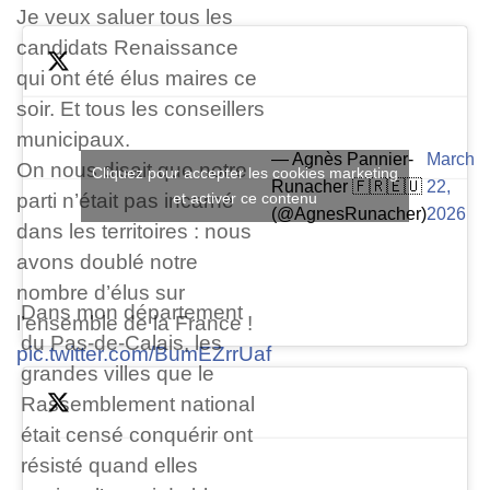
Je veux saluer tous les
candidats Renaissance
qui ont été élus maires ce
soir. Et tous les conseillers
municipaux.
— Agnès Pannier-
March
On nous disait que notre
Cliquez pour accepter les cookies marketing
Runacher 🇫🇷🇪🇺
22,
parti n’était pas incarné
et activer ce contenu
(@AgnesRunacher)
2026
dans les territoires : nous
avons doublé notre
nombre d’élus sur
Dans mon département
l’ensemble de la France !
du Pas-de-Calais, les
pic.twitter.com/BumEZrrUaf
grandes villes que le
Rassemblement national
était censé conquérir ont
résisté quand elles