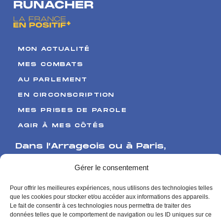
MON ACTUALITÉ
MES COMBATS
AU PARLEMENT
EN CIRCONSCRIPTION
MES PRISES DE PAROLE
AGIR À MES CÔTÉS
Dans l’Arrageois ou à Paris
,
Venez me rencontrer
Gérer le consentement
17 Boulevard de Strasbourg
Pour offrir les meilleures expériences, nous utilisons des technologies telles
62000 Arras
que les cookies pour stocker et/ou accéder aux informations des appareils.
126 rue de l’Université
Le fait de consentir à ces technologies nous permettra de traiter des
données telles que le comportement de navigation ou les ID uniques sur ce
75007 Paris