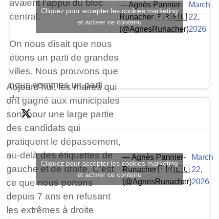
avaient l’appui du bloc
— Agnès Pannier-
March
Cliquez pour accepter les cookies marketing
central.
Runacher 🇫🇷🇪🇺
22,
et activer ce contenu
(@AgnesRunacher)
2026
On nous disait que nous
étions un parti de grandes
villes. Nous prouvons que
nous sommes un parti
Aujourd’hui, les maires qui
de…
ont gagné aux municipales
pic.twitter.com/ph9Dii9hhh
sont pour une large partie
des candidats qui
pratiquent le dépassement,
au-delà des étiquettes de
— Agnès Pannier-
March
Cliquez pour accepter les cookies marketing
gauche et de droite. C’est
Runacher 🇫🇷🇪🇺
22,
et activer ce contenu
(@AgnesRunacher)
2026
ce que nous portons
depuis 7 ans en refusant
les extrêmes à droite