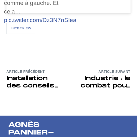
comme à gauche. Et
cela…
pic.twitter.com/Dz3N7nSIea
INTERVIEW
ARTICLE PRÉCÉDENT
ARTICLE SUIVANT
Installation
Industrie : le
des conseils
combat pour
municipaux de
le Pas-de-
ma
Calais
circonscription