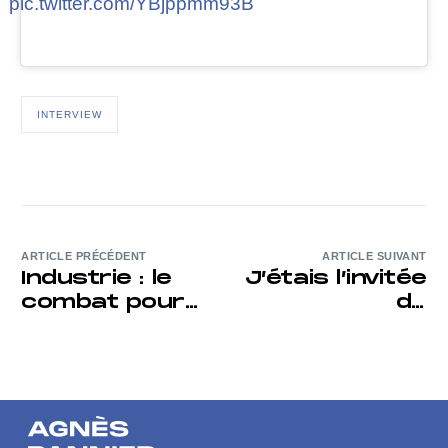
pic.twitter.com/YBjppmm93B
INTERVIEW
ARTICLE PRÉCÉDENT
ARTICLE SUIVANT
Industrie : le
J’étais l’invitée
combat pour
de
le Pas-de-
Thinkerview
Calais