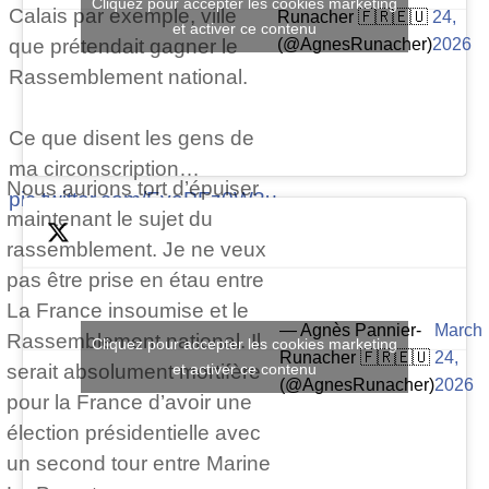
Cliquez pour accepter les cookies marketing
Calais par exemple, ville
Runacher 🇫🇷🇪🇺
24,
et activer ce contenu
(@AgnesRunacher)
2026
que prétendait gagner le
Rassemblement national.
Ce que disent les gens de
ma circonscription…
Nous aurions tort d’épuiser
pic.twitter.com/EyePFz0W3u
maintenant le sujet du
rassemblement. Je ne veux
pas être prise en étau entre
La France insoumise et le
— Agnès Pannier-
March
Rassemblement national. Il
Cliquez pour accepter les cookies marketing
Runacher 🇫🇷🇪🇺
24,
serait absolument mortifère
et activer ce contenu
(@AgnesRunacher)
2026
pour la France d’avoir une
élection présidentielle avec
un second tour entre Marine