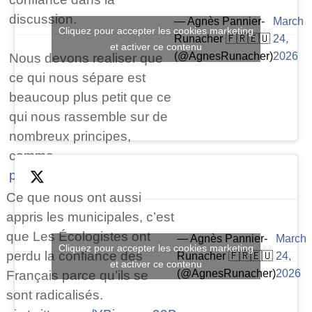
discussion.
— Agnès Pannier-
March
Cliquez pour accepter les cookies marketing
Runacher 🇫🇷🇪🇺
24,
et activer ce contenu
(@AgnesRunacher)
2026
Nous devons realiser que
ce qui nous sépare est
beaucoup plus petit que ce
qui nous rassemble sur de
nombreux principes,
comme…
pic.twitter.com/vyX1Wmrfg6
Ce que nous ont aussi
appris les municipales, c’est
que Les Écologistes ont
— Agnès Pannier-
March
Cliquez pour accepter les cookies marketing
perdu la confiance des
Runacher 🇫🇷🇪🇺
24,
et activer ce contenu
(@AgnesRunacher)
2026
Français parce qu’ils se
sont radicalisés.