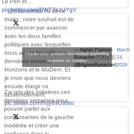
Le Pen et…
pic.twitter.com/FWT7szUYgV
.
@GabrielAttal
l’a dit ce
matin : notre souhait est de
commencer par avancer
avec les deux familles
politiques avec lesquelles
— Agnès Pannier-
March
nous avons travaillé ces
Cliquez pour accepter les cookies marketing
Runacher 🇫🇷🇪🇺
24,
dernières années,
et activer ce contenu
(@AgnesRunacher)
2026
Horizons et le MoDem. Et
je crois que nous devrons
ensuite élargir ce
J’ai pris des initiatives ces
rassemblement.
dernières semaines pour
pic.twitter.com/nrjy65UaWo
pouvoir parler aux
composantes de la gauche
modérée et créer une
confiance dans la