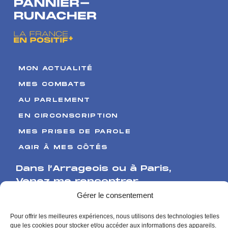
MON ACTUALITÉ
MES COMBATS
AU PARLEMENT
EN CIRCONSCRIPTION
MES PRISES DE PAROLE
AGIR À MES CÔTÉS
Dans l’Arrageois ou à Paris
,
Venez me rencontrer
Gérer le consentement
17 Boulevard de Strasbourg
Pour offrir les meilleures expériences, nous utilisons des technologies telles
62000 Arras
que les cookies pour stocker et/ou accéder aux informations des appareils.