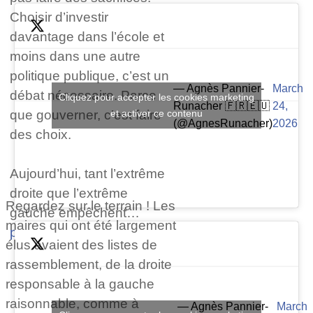
Choisir d’investir
davantage dans l’école et
moins dans une autre
politique publique, c’est un
— Agnès Pannier-
March
débat nécessaire. Parce
Cliquez pour accepter les cookies marketing
Runacher 🇫🇷🇪🇺
24,
que gouverner, c’est faire
et activer ce contenu
(@AgnesRunacher)
2026
des choix.
Aujourd’hui, tant l’extrême
droite que l’extrême
Regardez sur le terrain ! Les
gauche empêchent…
maires qui ont été largement
pic.twitter.com/pL6DioAq9g
élus avaient des listes de
rassemblement, de la droite
responsable à la gauche
raisonnable, comme à
— Agnès Pannier-
March