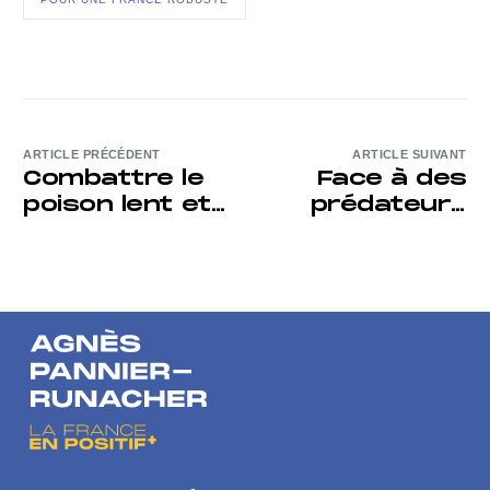
ARTICLE PRÉCÉDENT
ARTICLE SUIVANT
Combattre le
Face à des
poison lent et
prédateurs
violent de
comme Donald
l’alimentation
Trump, nous
ultra-
devons nous
transformée
servir de l’Etat
de droit
comme d’une
force d’action