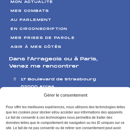
MON ACTUALITÉ
MES COMBATS
AU PARLEMENT
EN CIRCONSCRIPTION
MES PRISES DE PAROLE
AGIR À MES CÔTÉS
Dans l’Arrageois ou à Paris
,
Venez me rencontrer
17 Boulevard de Strasbourg
62000 Arras
126 rue de l’Université
Gérer le consentement
75007 Paris
Pour offrir les meilleures expériences, nous utilisons des technologies telles
Me contacter
que les cookies pour stocker et/ou accéder aux informations des appareils.
Contact presse
Le fait de consentir à ces technologies nous permettra de traiter des
données telles que le comportement de navigation ou les ID uniques sur ce
site. Le fait de ne pas consentir ou de retirer son consentement peut avoir
Mentions Légales
Politique de Confidentialité