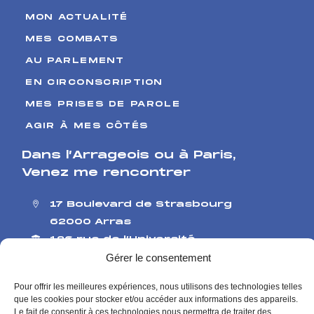
MON ACTUALITÉ
MES COMBATS
AU PARLEMENT
EN CIRCONSCRIPTION
MES PRISES DE PAROLE
AGIR À MES CÔTÉS
Dans l’Arrageois ou à Paris
,
Venez me rencontrer
17 Boulevard de Strasbourg
62000 Arras
126 rue de l’Université
75007 Paris
Gérer le consentement
Me contacter
Pour offrir les meilleures expériences, nous utilisons des technologies telles
Contact presse
que les cookies pour stocker et/ou accéder aux informations des appareils.
Le fait de consentir à ces technologies nous permettra de traiter des