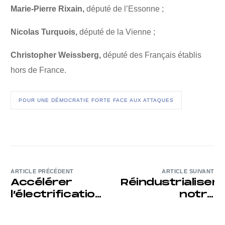
Marie-Pierre Rixain,
député de l’Essonne ;
Nicolas Turquois,
député de la Vienne ;
Christopher Weissberg,
député des Français établis
hors de France.
POUR UNE DÉMOCRATIE FORTE FACE AUX ATTAQUES
ARTICLE PRÉCÉDENT
ARTICLE SUIVANT
Accélérer
Réindustrialiser
l’électrification
notre
: remettre de
territoire,
la cohérence
plutôt que de