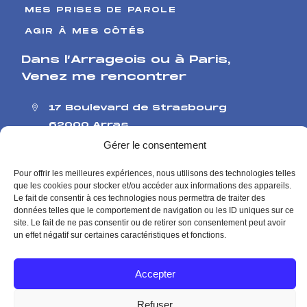
MES PRISES DE PAROLE
AGIR À MES CÔTÉS
Dans l’Arrageois ou à Paris
,
Venez me rencontrer
17 Boulevard de Strasbourg
62000 Arras
126 rue de l’Université
Gérer le consentement
75007 Paris
Pour offrir les meilleures expériences, nous utilisons des technologies telles
Me contacter
que les cookies pour stocker et/ou accéder aux informations des appareils.
Contact presse
Le fait de consentir à ces technologies nous permettra de traiter des
données telles que le comportement de navigation ou les ID uniques sur ce
site. Le fait de ne pas consentir ou de retirer son consentement peut avoir
Mentions Légales
Politique de Confidentialité
un effet négatif sur certaines caractéristiques et fonctions.
Accepter
© Agnès Pannier-Runacher Site officiel 2026
Refuser