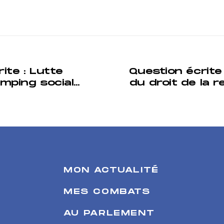
: Lutte
Question écrite
umping social
du droit de la r
nsport maritime
aux dommages
he
et environ
MON ACTUALITÉ
MES COMBATS
AU PARLEMENT