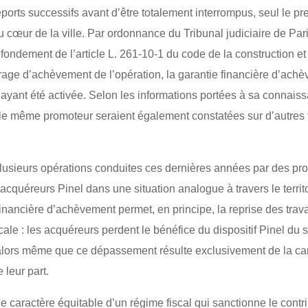
 reports successifs avant d’être totalement interrompus, seul le p
u cœur de la ville. Par ordonnance du Tribunal judiciaire de Par
 fondement de l’article L. 261-10-1 du code de la construction et 
vrage d’achèvement de l’opération, la garantie financière d’ach
 ayant été activée. Selon les informations portées à sa connaiss
e même promoteur seraient également constatées sur d’autres t
Plusieurs opérations conduites ces dernières années par des pr
 acquéreurs Pinel dans une situation analogue à travers le territo
nancière d’achèvement permet, en principe, la reprise des trava
cale : les acquéreurs perdent le bénéfice du dispositif Pinel du
 alors même que ce dépassement résulte exclusivement de la ca
leur part.
 le caractère équitable d’un régime fiscal qui sanctionne le cont