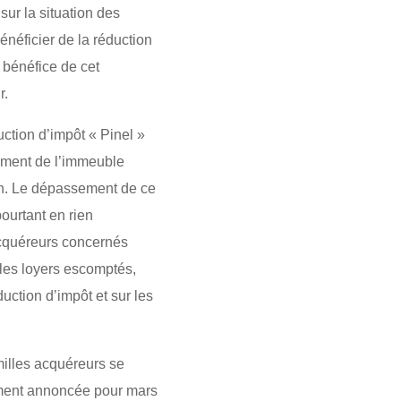
sur la situation des
néficier de la réduction
u bénéfice de cet
r.
uction d’impôt « Pinel »
vement de l’immeuble
ion. Le dépassement de ce
pourtant en rien
acquéreurs concernés
les loyers escomptés,
duction d’impôt et sur les
amilles acquéreurs se
alement annoncée pour mars