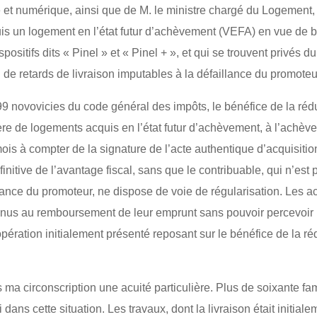
 et numérique, ainsi que de M. le ministre chargé du Logement, 
is un logement en l’état futur d’achèvement (VEFA) en vue de bé
positifs dits « Pinel » et « Pinel + », et qui se trouvent privés d
 de retards de livraison imputables à la défaillance du promoteu
99 novovicies du code général des impôts, le bénéfice de la réd
re de logements acquis en l’état futur d’achèvement, à l’achè
mois à compter de la signature de l’acte authentique d’acquisit
finitive de l’avantage fiscal, sans que le contribuable, qui n’est 
lance du promoteur, ne dispose de voie de régularisation. Les 
enus au remboursement de leur emprunt sans pouvoir percevoir 
’opération initialement présenté reposant sur le bénéfice de la ré
ns ma circonscription une acuité particulière. Plus de soixante f
i dans cette situation. Les travaux, dont la livraison était initi