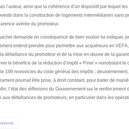
pas l’auteur, ainsi que la cohérence d’un dispositif par lequel le
à investir dans la construction de logements intermédiaires sans
arence avérée du promoteur.
her demande en conséquence de bien vouloir lui indiquer, pr
ment entend prendre pour permettre aux acquéreurs en VEFA, do
 la défaillance du promoteur et de la mise en œuvre de la garant
er le bénéfice de la réduction d’impôt « Pinel » nonobstant le
icle 199 novovicies du code général des impôts ; deuxièmement, s
ment pourrait être prise, à droit constant, pour traiter de mani
enfin, l’état des réflexions du Gouvernement sur le renforcement 
aux défaillances de promoteurs, en particulier dans les opérati
TENTIVE