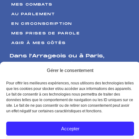
MES COMBATS
AU PARLEMENT
EN CIRCONSCRIPTION
MES PRISES DE PAROLE
AGIR À MES CÔTÉS
Dans l’Arrageois ou à Paris
,
Venez me rencontrer
Gérer le consentement
17 Boulevard de Strasbourg
Pour offrir les meilleures expériences, nous utilisons des technologies telles
62000 Arras
que les cookies pour stocker et/ou accéder aux informations des appareils.
126 rue de l’Université
Le fait de consentir à ces technologies nous permettra de traiter des
données telles que le comportement de navigation ou les ID uniques sur ce
75007 Paris
site. Le fait de ne pas consentir ou de retirer son consentement peut avoir
Me contacter
un effet négatif sur certaines caractéristiques et fonctions.
Contact presse
Accepter
Mentions Légales
Politique de Confidentialité