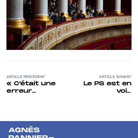
ARTICLE PRÉCÉDENT
ARTICLE SUIVANT
« C’était une
Le PS est en
erreur
voie
stratégique » :
d’effacement
comment
l’Europe a fait
un virage à
180 degrés
sur l’énergie