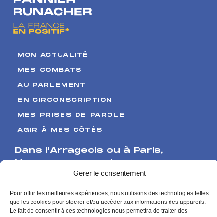
nucléaire
MON ACTUALITÉ
MES COMBATS
AU PARLEMENT
EN CIRCONSCRIPTION
MES PRISES DE PAROLE
AGIR À MES CÔTÉS
Dans l’Arrageois ou à Paris
,
Venez me rencontrer
Gérer le consentement
17 Boulevard de Strasbourg
Pour offrir les meilleures expériences, nous utilisons des technologies telles
62000 Arras
que les cookies pour stocker et/ou accéder aux informations des appareils.
126 rue de l’Université
Le fait de consentir à ces technologies nous permettra de traiter des