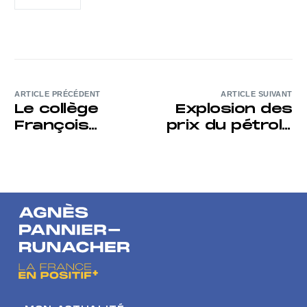
ARTICLE PRÉCÉDENT
ARTICLE SUIVANT
Le collège
Explosion des
François
prix du pétrole
Mitterrand
: j’étais invitée
d’Arras à
sur LCP
l’Assemblée
nationale