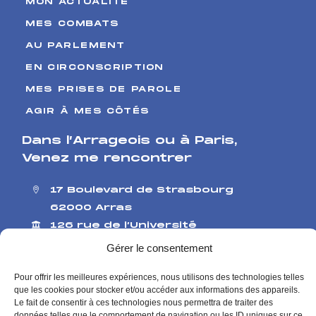
MON ACTUALITÉ
MES COMBATS
AU PARLEMENT
EN CIRCONSCRIPTION
MES PRISES DE PAROLE
AGIR À MES CÔTÉS
Dans l’Arrageois ou à Paris
,
Venez me rencontrer
17 Boulevard de Strasbourg
62000 Arras
126 rue de l’Université
75007 Paris
Gérer le consentement
Me contacter
Pour offrir les meilleures expériences, nous utilisons des technologies telles
Contact presse
que les cookies pour stocker et/ou accéder aux informations des appareils.
Le fait de consentir à ces technologies nous permettra de traiter des
Mentions Légales
Politique de Confidentialité
données telles que le comportement de navigation ou les ID uniques sur ce