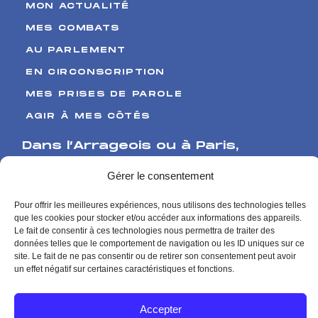
MON ACTUALITÉ
MES COMBATS
AU PARLEMENT
EN CIRCONSCRIPTION
MES PRISES DE PAROLE
AGIR À MES CÔTÉS
Dans l’Arrageois ou à Paris
,
Venez me rencontrer
Gérer le consentement
17 Boulevard de Strasbourg
Pour offrir les meilleures expériences, nous utilisons des technologies telles
62000 Arras
que les cookies pour stocker et/ou accéder aux informations des appareils.
126 rue de l’Université
Le fait de consentir à ces technologies nous permettra de traiter des
données telles que le comportement de navigation ou les ID uniques sur ce
75007 Paris
site. Le fait de ne pas consentir ou de retirer son consentement peut avoir
Me contacter
un effet négatif sur certaines caractéristiques et fonctions.
Contact presse
Accepter
Mentions Légales
Politique de Confidentialité