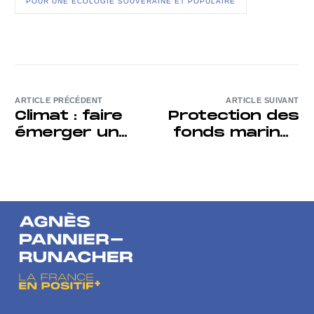
POUR UNE ÉCOLOGIE SOUVERAINE ET POPULAIRE
ARTICLE PRÉCÉDENT
ARTICLE SUIVANT
Climat : faire
Protection des
émerger un
fonds marins :
leadership
mettre la
Europe-Chine
pression
contre
l’exploitation
minière