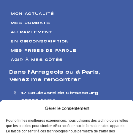
MON ACTUALITÉ
MES COMBATS
AU PARLEMENT
EN CIRCONSCRIPTION
MES PRISES DE PAROLE
AGIR À MES CÔTÉS
Dans l’Arrageois ou à Paris
,
Venez me rencontrer
17 Boulevard de Strasbourg
62000 Arras
126 rue de l’Université
Gérer le consentement
75007 Paris
Pour offrir les meilleures expériences, nous utilisons des technologies telles
Me contacter
que les cookies pour stocker et/ou accéder aux informations des appareils.
Contact presse
Le fait de consentir à ces technologies nous permettra de traiter des