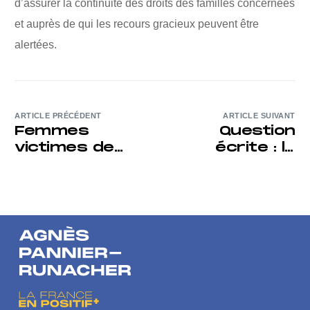
d’assurer la continuité des droits des familles concernées
et auprès de qui les recours gracieux peuvent être
alertées.
ARTICLE PRÉCÉDENT
ARTICLE SUIVANT
Femmes
Question
victimes de
écrite : la
violences
situation
sexuelles :
administrative
après la
des
violence,
ressortissants
l’hôpital doit
ukrainiens
être le
premier
refuge