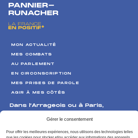
MON ACTUALITÉ
MES COMBATS
AU PARLEMENT
EN CIRCONSCRIPTION
MES PRISES DE PAROLE
AGIR À MES CÔTÉS
Dans l’Arrageois ou à Paris
,
Venez me rencontrer
Gérer le consentement
17 Boulevard de Strasbourg
Pour offrir les meilleures expériences, nous utilisons des technologies telles
62000 Arras
que les cookies pour stocker et/ou accéder aux informations des appareils.