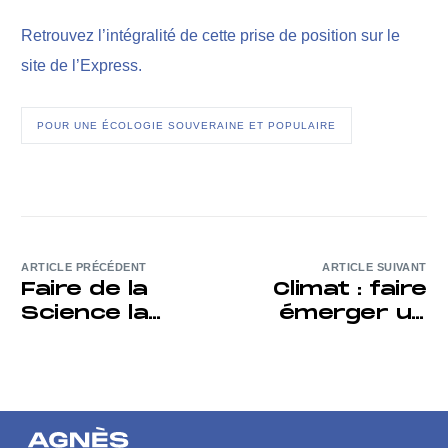
Retrouvez l’intégralité de cette prise de position sur le
site de l’Express.
POUR UNE ÉCOLOGIE SOUVERAINE ET POPULAIRE
ARTICLE PRÉCÉDENT
ARTICLE SUIVANT
Faire de la
Climat : faire
Science la
émerger un
boussole de
leadership
l’action
Europe-Chine
publique