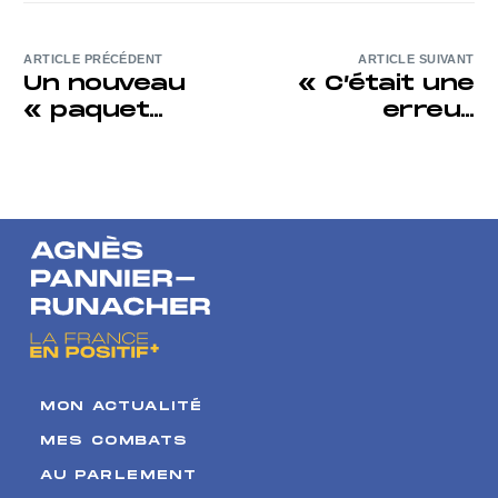
ARTICLE PRÉCÉDENT
ARTICLE SUIVANT
Un nouveau
« C’était une
« paquet
erreur
énergie » qui
stratégique » :
tombe à point
comment
nommé
l’Europe a fait
un virage à
180 degrés
sur l’énergie
nucléaire
MON ACTUALITÉ
MES COMBATS
AU PARLEMENT