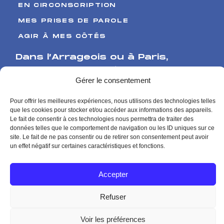
EN CIRCONSCRIPTION
MES PRISES DE PAROLE
AGIR À MES CÔTÉS
Dans l’Arrageois ou à Paris
,
Venez me rencontrer
Gérer le consentement
17 Boulevard de Strasbourg
Pour offrir les meilleures expériences, nous utilisons des technologies telles
62000 Arras
que les cookies pour stocker et/ou accéder aux informations des appareils.
126 rue de l’Université
Le fait de consentir à ces technologies nous permettra de traiter des
données telles que le comportement de navigation ou les ID uniques sur ce
75007 Paris
site. Le fait de ne pas consentir ou de retirer son consentement peut avoir
Me contacter
un effet négatif sur certaines caractéristiques et fonctions.
Contact presse
Accepter
Mentions Légales
Politique de Confidentialité
Refuser
Voir les préférences
© Agnès Pannier-Runacher Site officiel 2026