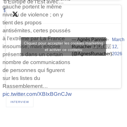
d’Europe de l’Est avec…
gauche portent le même
pic.twitter.com/8JcXG1iZhD
niveau de violence ; on y
tient des propos
antisémites, certes poussés
à l’extrême par La France
— Agnès Pannier-
March
Cliquez pour accepter les cookies marketing
insoumise, mais encore
Runacher 🇫🇷🇪🇺
12,
et activer ce contenu
(@AgnesRunacher)
2026
présents dans un certain
nombre de communications
de personnes qui figurent
sur les listes du
Rassemblement…
pic.twitter.com/XBIxBGnCJw
INTERVIEW