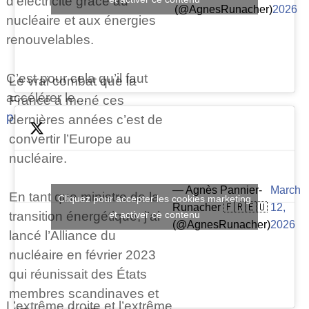
d’électricité grâce au
(@AgnesRunacher)
2026
nucléaire et aux énergies
renouvelables.
C’est pour cela qu’il faut
Le vrai combat que la
accélérer le…
France a mené ces
pic.twitter.com/puP4EtmSOk
dernières années c’est de
convertir l’Europe au
nucléaire.
— Agnès Pannier-
March
En tant que ministre de la
Cliquez pour accepter les cookies marketing
Runacher 🇫🇷🇪🇺
12,
transition énergétique, j’ai
et activer ce contenu
(@AgnesRunacher)
2026
lancé l’Alliance du
nucléaire en février 2023
qui réunissait des États
membres scandinaves et
L’extrême droite et l’extrême