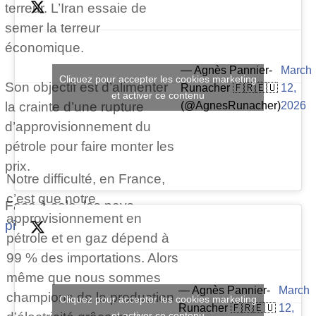
terreur. L’Iran essaie de
semer la terreur
économique.
— Agnès Pannier-
March
Cliquez pour accepter les cookies marketing
Son objectif est d’alimenter
Runacher 🇫🇷🇪🇺
12,
et activer ce contenu
(@AgnesRunacher)
2026
la crainte d’une rupture
d’approvisionnement du
pétrole pour faire monter les
prix.
Notre difficulté, en France,
c’est que notre
Face à cela, les pays…
approvisionnement en
pic.twitter.com/vd6U1MRnnR
pétrole et en gaz dépend à
99 % des importations. Alors
même que nous sommes
— Agnès Pannier-
March
champions de la production
Cliquez pour accepter les cookies marketing
Runacher 🇫🇷🇪🇺
12,
et activer ce contenu