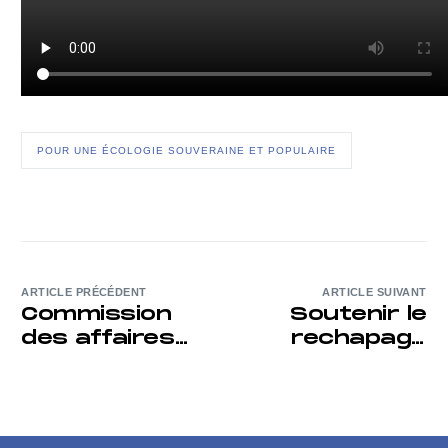
POUR UNE ÉCOLOGIE SOUVERAINE ET POPULAIRE
ARTICLE PRÉCÉDENT
ARTICLE SUIVANT
Commission
Soutenir le
des affaires
rechapage
sociales
des pneus : un
: interdire les
choix
sucres
industriel et
ajoutés
écologique