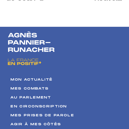
François Achilli
cantine
sur Sud Radio
scolaire au
service des
enfants et du
quotidien des
familles.
MON ACTUALITÉ
MES COMBATS
AU PARLEMENT
EN CIRCONSCRIPTION
MES PRISES DE PAROLE
AGIR À MES CÔTÉS