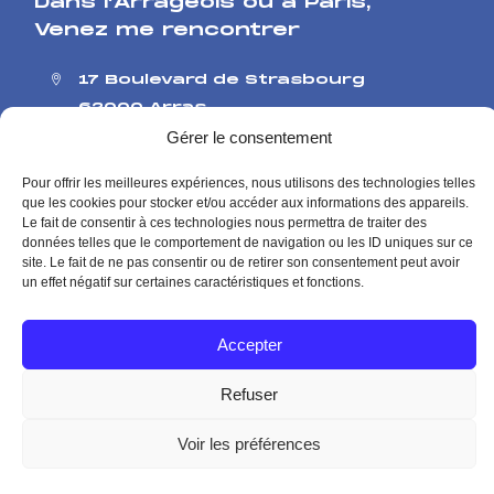
Dans l’Arrageois ou à Paris
,
Venez me rencontrer
17 Boulevard de Strasbourg
62000 Arras
126 rue de l’Université
Gérer le consentement
75007 Paris
Pour offrir les meilleures expériences, nous utilisons des technologies telles
Me contacter
que les cookies pour stocker et/ou accéder aux informations des appareils.
Contact presse
Le fait de consentir à ces technologies nous permettra de traiter des
données telles que le comportement de navigation ou les ID uniques sur ce
site. Le fait de ne pas consentir ou de retirer son consentement peut avoir
Mentions Légales
Politique de Confidentialité
un effet négatif sur certaines caractéristiques et fonctions.
Accepter
© Agnès Pannier-Runacher Site officiel 2026
Refuser
Voir les préférences