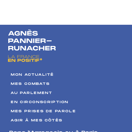
montre qu’on
François Achilli
ne peut pas
sur Sud Radio
être
dépendants
de
productions à
l’autre bout du
monde
MON ACTUALITÉ
MES COMBATS
AU PARLEMENT
EN CIRCONSCRIPTION
MES PRISES DE PAROLE
AGIR À MES CÔTÉS