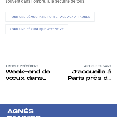
souvent dans l’ombre, à la sécurité de tous.
POUR UNE DÉMOCRATIE FORTE FACE AUX ATTAQUES
POUR UNE RÉPUBLIQUE ATTENTIVE
ARTICLE PRÉCÉDENT
ARTICLE SUIVANT
Week-end de
J’accueille à
vœux dans
Paris près de
ma
130 jeunes
circonscription
conseillers
placé sous le
municipaux de
signe de
ma
l’engagement
circonscription
local
et leurs