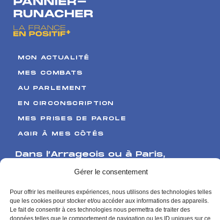
accompagnants
à l’Assemblée
nationale !
MON ACTUALITÉ
MES COMBATS
AU PARLEMENT
EN CIRCONSCRIPTION
MES PRISES DE PAROLE
AGIR À MES CÔTÉS
Dans l’Arrageois ou à Paris
,
Venez me rencontrer
Gérer le consentement
17 Boulevard de Strasbourg
Pour offrir les meilleures expériences, nous utilisons des technologies telles
que les cookies pour stocker et/ou accéder aux informations des appareils.
62000 Arras
Le fait de consentir à ces technologies nous permettra de traiter des
126 rue de l’Université
données telles que le comportement de navigation ou les ID uniques sur ce