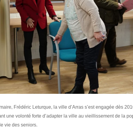
maire, Frédéric Leturque, la ville d’Arras s’est engagée dès 201
nt une volonté forte d’adapter la ville au vieillissement de la po
e vie des seniors.