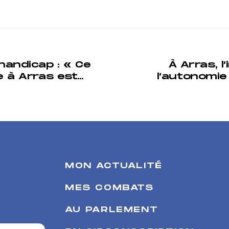
handicap : « Ce
À Arras, l
e à Arras est
l’autonomi
t », estime la
l’actio
MON ACTUALITÉ
MES COMBATS
AU PARLEMENT