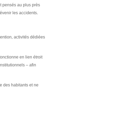
t pensés au plus près
évenir les accidents.
ntion, activités dédiées
onctionne en lien étroit
stitutionnels – afin
le des habitants et ne